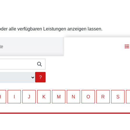
er alle verfügbaren Leistungen anzeigen lassen.
te
?
H
I
J
K
M
N
O
R
S