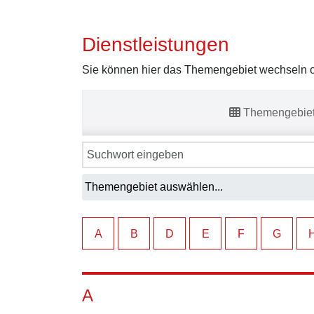
Dienstleistungen
Sie können hier das Themengebiet wechseln od
Themengebie
A
B
D
E
F
G
A