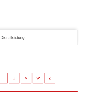
Dienstleistungen
T
U
V
W
Z